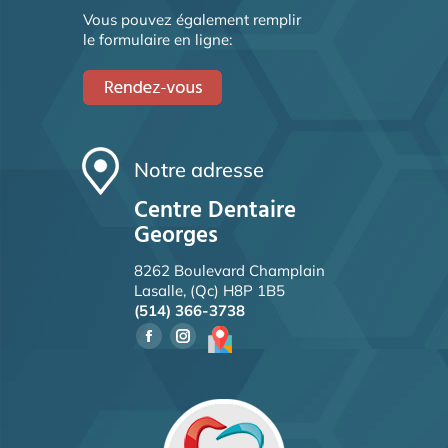
Vous pouvez également remplir
le formulaire en ligne:
Notre adresse
Centre Dentaire
Georges
8262 Boulevard Champlain
Lasalle, (Qc) H8P 1B5
(514) 366-3738
Facebook
Instagram
page
page
opens
opens
in
in