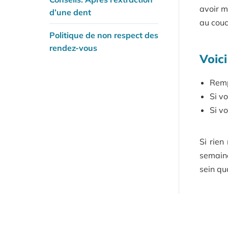
avoir m
d’une dent
au couc
Politique de non respect des
rendez-vous
Voic
Remp
Si v
Si v
Si rien
semaine
sein qua