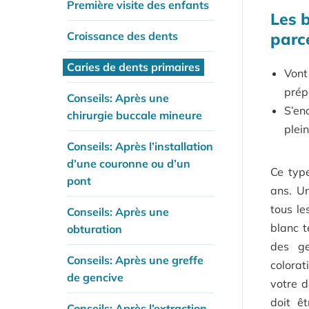
Première visite des enfants
Les 
Croissance des dents
parce
Caries de dents primaires
Von
prép
Conseils: Après une
S’en
chirurgie buccale mineure
plein
Conseils: Après l’installation
d’une couronne ou d’un
Ce type
pont
ans. Un
tous le
Conseils: Après une
blanc t
obturation
des ge
Conseils: Après une greffe
colorat
de gencive
votre d
doit ê
Conseils: Après l’extraction